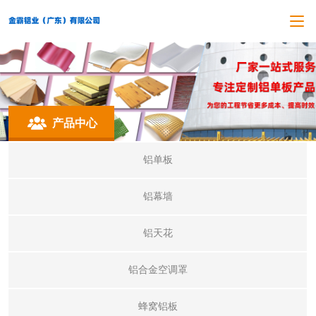
产品中心
铝单板
铝幕墙
铝天花
铝合金空调罩
蜂窝铝板