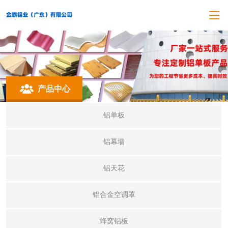
产品中心
铝单板
铝幕墙
铝天花
铝合金空调罩
蜂窝铝板