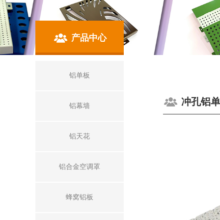
产品中心
铝单板
冲孔铝
铝幕墙
铝天花
铝合金空调罩
蜂窝铝板