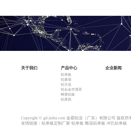
关于我们
产品中心
企业新闻
铝单板
铝幕墙
铝天花
铝合金空调罩
蜂窝铝板
铝屏风
Copyright © gd-jinba.com 金霸铝业（广东）有限公司 版权所
友情链接：
铝单板定制厂家
铝单板
雕花铝单板
冲孔铝单板