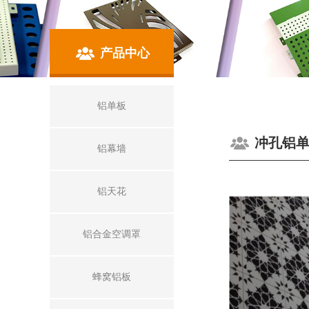
产品中心
铝单板
冲孔铝
铝幕墙
铝天花
铝合金空调罩
蜂窝铝板