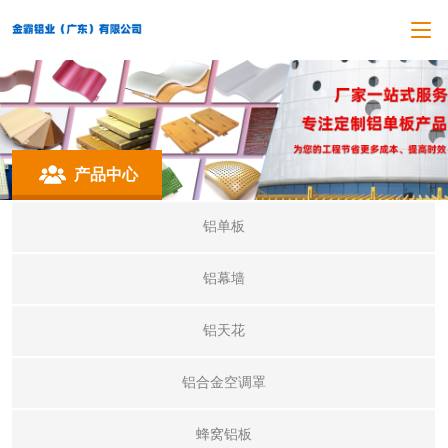
产品中心
铝单板
铝幕墙
铝天花
铝合金空调罩
蜂窝铝板