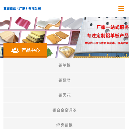
产品中心
铝单板
铝幕墙
铝天花
铝合金空调罩
蜂窝铝板