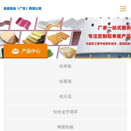
产品中心
铝单板
铝幕墙
铝天花
铝合金空调罩
蜂窝铝板