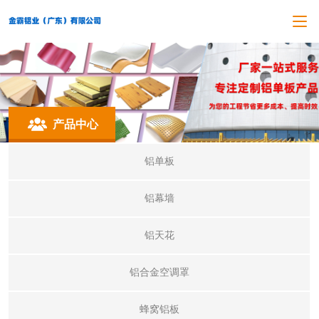
产品中心
铝单板
铝幕墙
铝天花
铝合金空调罩
蜂窝铝板