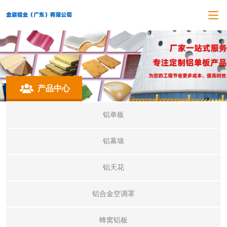
产品中心
铝单板
铝幕墙
铝天花
铝合金空调罩
蜂窝铝板