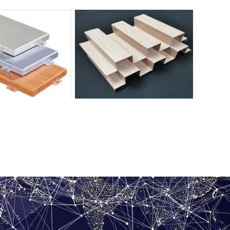
内辊涂铝单板
长城辊涂铝单板