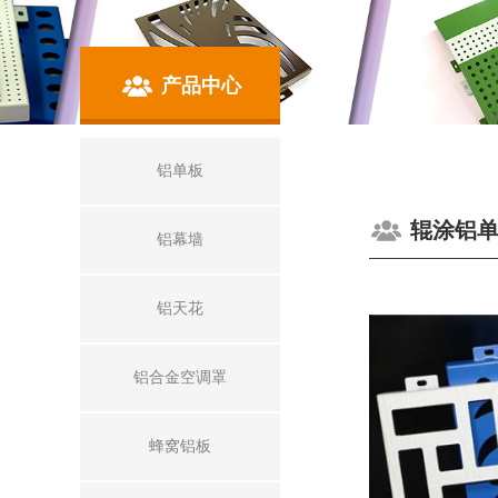
产品中心
铝单板
辊涂铝
铝幕墙
铝天花
铝合金空调罩
蜂窝铝板