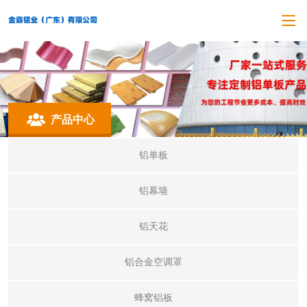
产品中心
铝单板
铝幕墙
铝天花
铝合金空调罩
蜂窝铝板