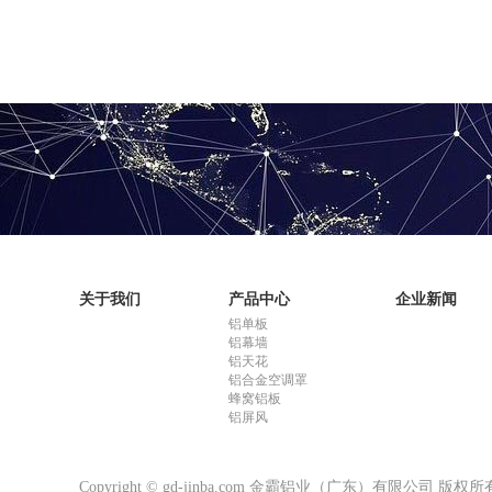
关于我们
产品中心
企业新闻
铝单板
铝幕墙
铝天花
铝合金空调罩
蜂窝铝板
铝屏风
Copyright © gd-jinba.com 金霸铝业（广东）有限公司 版权所