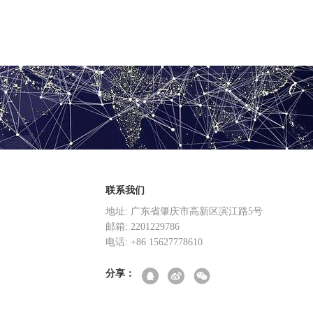
联系我们
地址: 广东省肇庆市高新区滨江路5号
邮箱: 2201229786
电话: +86 15627778610
分享：