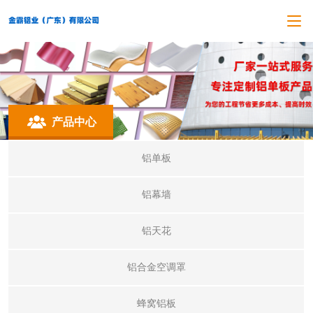
产品中心
铝单板
铝幕墙
铝天花
铝合金空调罩
蜂窝铝板