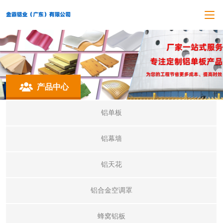
产品中心
铝单板
铝幕墙
铝天花
铝合金空调罩
蜂窝铝板