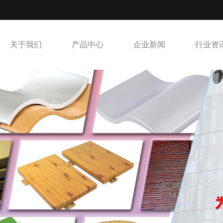
关于我们
产品中心
企业新闻
行业资