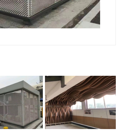
刻墙体铝单板
双曲墙体铝单板