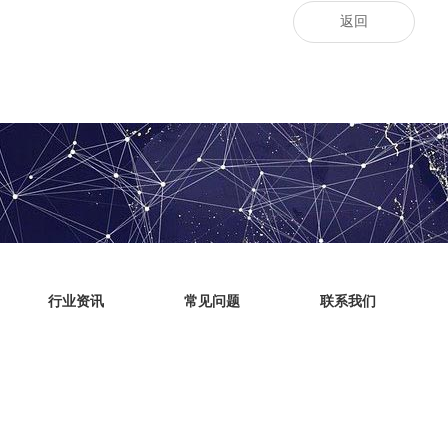
返回
行业资讯
常见问题
联系我们