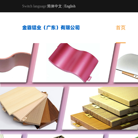
Switch language:
简体中文
|
English
首页