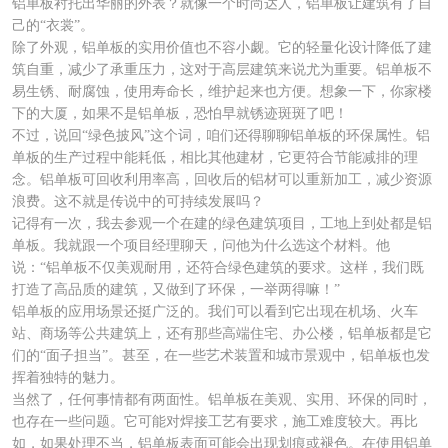
铝单板衬托出华丽的外表？就像一个时尚达人，铝单板让建筑有了自
己的“衣裳”。
除了外观，铝单板的实用价值也不容小觑。它的轻量化设计降低了建
筑自重，减少了承重压力，这对于高层建筑来说尤为重要。铝单板不
易生锈、耐腐蚀，使用寿命长，维护起来也方便。想象一下，你家楼
下的大厦，如果不是铝单板，恐怕早就锈迹斑斑了吧！
不过，说回“绿色披风”这个词，咱们还得聊聊铝单板的环保属性。铝
单板的生产过程中能耗低，相比其他建材，它更符合节能减排的理
念。铝单板可回收利用率高，回收后的铝材可以重新加工，减少资源
浪费。这不就是传说中的可持续发展吗？
记得有一次，我去参观一个在建的绿色建筑项目，工地上到处都是铝
单板。我就跟一个项目经理聊天，问他为什么选这个材料。他
说：“铝单板不仅美观耐用，还符合绿色建筑的要求。这样，我们既
打造了高品质的建筑，又做到了环保，一举两得嘛！”
铝单板的应用场景还挺广泛的。我们可以看到它出现在机场、火车
站、商场等公共建筑上，还有那些高端住宅、办公楼，铝单板都是它
们的“面子担当”。甚至，在一些艺术装置和城市景观中，铝单板也发
挥着独特的魅力。
当然了，任何事情都有两面性。铝单板在美观、实用、环保的同时，
也存在一些问题。它可能对焊接工艺有要求，施工难度较大。再比
如，如果处理不当，铝单板表面可能会出现划痕或褪色。在使用铝单