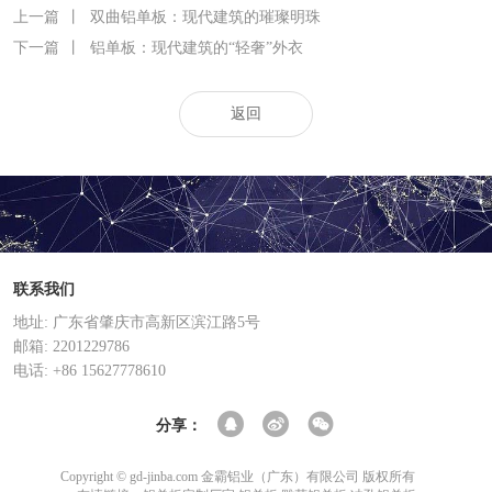
上一篇
丨
双曲铝单板：现代建筑的璀璨明珠
下一篇
丨
铝单板：现代建筑的“轻奢”外衣
返回
联系我们
地址: 广东省肇庆市高新区滨江路5号
邮箱: 2201229786
电话: +86 15627778610
分享：
Copyright © gd-jinba.com 金霸铝业（广东）有限公司 版权所有