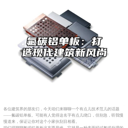
各位建筑界的朋友们，今天咱们来聊聊一个有点儿技术范儿的话题
——氟碳铝单板。可能有人觉得这名字有点儿绕口，但别急，听我慢
慢道来，保证让你对这个小家伙刮目相看。
咱们得聊聊氟碳铝单板这东西是啥。它就是一种表面经过氟碳处理的