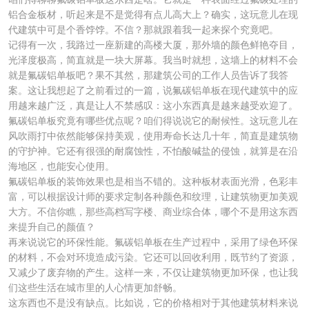
铝合金板材，听起来是不是觉得有点儿高大上？确实，这玩意儿在现
代建筑中可是个香饽饽。不信？那就跟着我一起来探个究竟吧。
记得有一次，我路过一座新建的高楼大厦，那外墙的颜色鲜艳夺目，
光泽度极高，简直就是一块大屏幕。我当时就想，这墙上的材料不会
就是氟碳铝单板吧？果不其然，那建筑公司的工作人员告诉了我答
案。这让我想起了之前看过的一篇，说氟碳铝单板在现代建筑中的应
用越来越广泛，真是让人不禁感叹：这小东西真是越来越受欢迎了。
氟碳铝单板究竟有哪些优点呢？咱们得说说它的耐候性。这玩意儿在
风吹雨打中依然能够保持美观，使用寿命长达几十年，简直是建筑物
的守护神。它还有很强的耐腐蚀性，不怕酸碱盐的侵蚀，就算是在沿
海地区，也能安心使用。
氟碳铝单板的装饰效果也是相当不错的。这种板材表面光滑，色彩丰
富，可以根据设计师的要求定制各种颜色和纹理，让建筑物更加美观
大方。不信你瞧，那些高档写字楼、商业综合体，哪个不是用这东西
来提升自己的颜值？
再来说说它的环保性能。氟碳铝单板在生产过程中，采用了绿色环保
的材料，不会对环境造成污染。它还可以回收利用，既节约了资源，
又减少了废弃物的产生。这样一来，不仅让建筑物更加环保，也让我
们这些生活在城市里的人心情更加舒畅。
这东西也不是没有缺点。比如说，它的价格相对于其他建筑材料来说