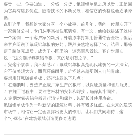
要贵一些。你要知道，一分钱一分货，氟碳铝单板之所以贵，正是因
为它具有诸多优点。随着技术的不断发展，相信它的价格也会逐渐降
低。
说到这里，我想给大家分享一个小故事。前几年，我的一位朋友开了
一家装修公司，专门从事高档住宅装修。有一次，他给我讲述了这样
一个案例：一个客户家的新房，外墙原本打算用普通铝合金板，但后
来客户听说了氟碳铝单板的好处，毅然决然地选择了它。结果，那栋
房子装修完成后，成为了小区里的一道亮丽风景线。客户对朋友
说：“这次选择氟碳铝单板，真的是明智之举。”
听完这个故事，我不禁感叹：氟碳铝单板真是现代建筑的一大法宝。
它不仅美观大方，而且环保耐用，难怪越来越受到人们的青睐。
要想用好氟碳铝单板，还得注意以下几点：
1. 在选购时，要选择正规厂家生产的板材，以保证质量和售后服务。
2. 在施工过程中，要注意板材的安装和焊接，确保其牢固性。
3. 定期对氟碳铝单板进行清洁和保养，以延长其使用寿命。
氟碳铝单板作为一种新型的建筑材料，具有诸多优点。在未来的建筑
市场中，相信它一定会发挥出更大的作用。让我们共同期待，这
个“小家伙”在建筑领域创造更多奇迹吧！