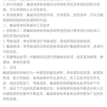
3. 防火性能好：氟碳墙体铝单板经过特殊处理后具有很好的防火性
能，可以有效防止火灾的发生。
4. 装饰效果好：氟碳涂层色彩丰富、光泽度高、造型多样，可以为建
筑物增添独特的美感和时尚感。
二、氟碳墙体铝单板的工艺技术
1. 切割加工：将氟碳墙体铝单板原材料按照设计要求进行切割加工，
得到所需的铝型材。
2. 弯曲成型：将铝型材进行弯曲成型，形成所需的扭曲形状。
3. 氟碳喷涂：将弯曲成型后的铝型材表面进行氟碳喷涂处理，形成均
匀的涂层。
4. 阳极氧化处理：对氟碳涂层进行阳极氧化处理，使其更加耐磨、耐
腐蚀、耐候性更强。
三、总结
氟碳墙体铝单板作为一种新型的建筑材料，具有着轻质高强、耐腐蚀
性强、防火性能好、装饰效果好等众多特点。其工艺技术也非常先
进，包括切割加工、弯曲成型、氟碳喷涂和阳极氧化处理等多个环
节，保证了产品的高质量和稳定性。未来随着科技的不断进步和人们
对建筑材料的要求不断提高，氟碳墙体铝单板将会得到更加广泛的应
用和发展。