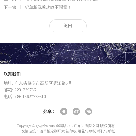
下一篇
丨
铝单板选购攻略不踩雷！
返回
联系我们
地址: 广东省肇庆市高新区滨江路5号
邮箱: 2201229786
电话: +86 15627778610
分享：
Copyright © gd-jinba.com 金霸铝业（广东）有限公司 版权所有
友情链接：
铝单板定制厂家
铝单板
雕花铝单板
冲孔铝单板